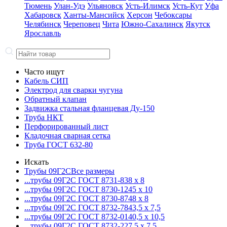
Тюмень
Улан-Удэ
Ульяновск
Усть-Илимск
Усть-Кут
Уфа
Хабаровск
Ханты-Мансийск
Херсон
Чебоксары
Челябинск
Череповец
Чита
Южно-Сахалинск
Якутск
Ярославль
Часто ищут
Кабель СИП
Электрод для сварки чугуна
Обратный клапан
Задвижка стальная фланцевая Ду-150
Труба НКТ
Перфорированный лист
Кладочная сварная сетка
Труба ГОСТ 632-80
Искать
Трубы 09Г2С
Все размеры
...трубы 09Г2С ГОСТ 8731-8
38 x 8
...трубы 09Г2С ГОСТ 8730-12
45 x 10
...трубы 09Г2С ГОСТ 8730-87
48 x 8
...трубы 09Г2С ГОСТ 8732-78
43,5 x 7,5
...трубы 09Г2С ГОСТ 8732-01
40,5 x 10,5
...трубы 09Г2С ГОСТ 8732-22
7,5 x 7,5