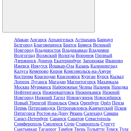
Абакан
Ангарск
Архангельск
Астрахань
Барнаул
Белгород
Благовещенск
Братск
Брянск
Великий
Новгород
Владивосток
Владикавказ
Владимир
Волгоград
Волжский
Вологда
Воронеж
Грозный
Дзержинск
Донецк
Екатеринбург
Запорожье
Иваново
Ижевск
Иркутск
Йошкар-Ола
Казань
Калининград
Калуга
Кемерово
Киров
Комсомольск-на-Амуре
Кострома
Краснодар
Красноярск
Курган
Курск
Кызыл
Липецк
Луганск
Магадан
Магнитогорск
Махачкала
Москва
Мурманск
Набережные Челны
Нальчик
Находка
Нефтеюганск
Нижневартовск
Нижнекамск
Нижний
Новгород
Нижний Тагил
Новокузнецк
Новосибирск
Новый Уренгой
Норильск
Омск
Оренбург
Орёл
Пенза
Пермь
Петрозаводск
Петропавловск-Камчатский
Псков
Пятигорск
Ростов-на-Дону
Рязань
Салехард
Самара
Санкт-Петербург
Саранск
Саратов
Севастополь
Симферополь
Смоленск
Сочи
Ставрополь
Сургут
Сыктывкар
Таганрог
Тамбов
Тверь
Тольятти
Томск
Тула